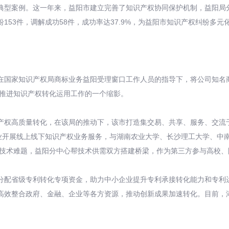
型案例。这一年来，益阳市建立完善了知识产权协同保护机制，益阳局分
53件，调解成功58件，成功率达37.9%，为益阳市知识产权纠纷多元
家知识产权局商标业务益阳受理窗口工作人员的指导下，将公司知名商
力推进知识产权转化运用工作的一个缩影。
权高质量转化，在该局的推动下，该市打造集交易、共享、服务、交流于
企业开展线上线下知识产权业务服务，与湖南农业大学、长沙理工大学、中
决技术难题，益阳分中心帮技术供需双方搭建桥梁，作为第三方参与高校、院
配省级专利转化专项资金，助力中小企业提升专利承接转化能力和专利运
效整合政府、金融、企业等各方资源，推动创新成果加速转化。目前，湖南