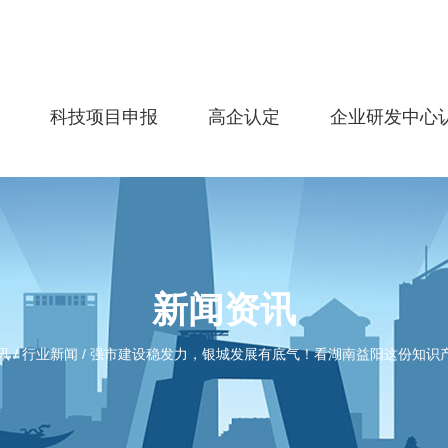
务
科技项目申报
高企认定
企业研发中心
新闻资讯
讯
/
行业新闻
/
强市建设稳发力，银城发展有底气！看湖南益阳这份知识产