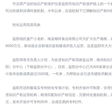
竹凉席产业的知识产权保护仅是益阳市知识产权保护链上的一个典
司法衔接和诉调对接机制。今年以来，在该机制下已调解知识产权纠纷1
转化运用高质高效
益阳地区盛产小龙虾。南县顺祥食品有限公司为扩大生产规模，在国
8000万元，推动该企业新项目提前建成并投入运营。这是益阳市大
益阳局有关负责人介绍，为促进知识产权高效益运用，推动知识产
阳）分中心（下称益阳分中心）。目前，益阳分中心已为300多家
计发布创新成果超过1500项。一年来，为帮助企业引进关键技术解
益阳市还积极落实专利转化专项计划、专利开放许可制度，合理分
质知识产权运营机构，精准匹配知识产权信息，完善转化激励机制，高
元，发布开放许可专利35件，达成交易的专利2件。