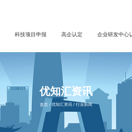
务
科技项目申报
高企认定
企业研发中心
优知汇资讯
/
优知汇资讯
/
行业新闻
首页