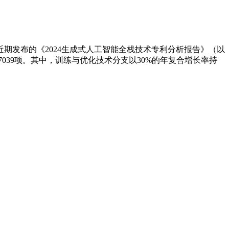
）
近期发布的《2024生成式人工智能全栈技术专利分析报告》（以
值7039项。其中，训练与优化技术分支以30%的年复合增长率持
 Index 2024》（《2024年全球创新指数》报告）显示，中国
《指南》）增加了AI相关专利审查细化标准，而2024年12月
，特别是通过具体示例对申请要点进行了直观阐释。“这一系列
律和政策的更新不仅有助于提升AI专利的授权效率，更有助于明
，为全球AI专利治理贡献了中国方案。”
梁秀敏认为，企业进行AI专利布局既要深度挖掘业务场景中的技
成AI技术创新与制度保障协同发展的新格局，为AI产业高质量
用，知识产权人才培养政策也存在优化空间，需要尽快突破传统
以在课程设置中进一步体现产业创新导向，增设产业专利导航方