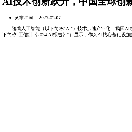
AI技术创新跃升，中国全球创
发布时间： 2025-05-07
随着人工智能（以下简称“AI”）技术加速产业化，我国A
下简称“工信部《2024 AI报告》”）显示，作为AI核心基础
续领跑。这进一步彰显我国强大的创新能力，且该创新势能亦获国际认可。世
是全球创新指数前30名中唯一的中等收入经济体，且在全球排名第
值得关注的是，与AI技术创新同步跃升的还有我国的专利保
出台的《人工智能相关发明专利申请指引（试行）》（以下简称
举措及时回应了AI行业与产业关注的‘AI专利如何更可专利化
晰技术研发的法律保护边界，为创新主体提供稳定的制度预期。
“这一系列政策调整精准契合了创新主体对‘AI专利价值
术方案，又要动态跟踪《指南》与《指引》的最新要求，更要匹
发展提供了可靠的实践方向。”
全国人大代表、中国科学院大学知识产权学院院长马一德
法学院模式的局限，构建“创新认知能力、产业战略思维、全球
法、技术创新前沿、全球知识产权竞争策略等核心课程，并推