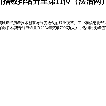
新指数排名升至第11位（法治网
I领域正经历着技术创新与制度迭代的双重变革。工业和信息化部
设施的软件框架专利申请量在2024年突破7000项大关，达到历史峰
界知识产权组织（WIPO）发布的《Global Innovation
11位，较2023年上升一位。
护体系。2024年1月正式生效的新版《专利审查指南》（以下简称
《指引》）为申请人撰写AI领域专利提供了更具操作性的指导
’的核心诉求。”恒都律师事务所权益合伙人张银英律师提出，法
“这标志着我国正在构建技术研发与法律保障同频共振的创新生态
最大化’的核心需求。”北京镁伽机器人科技有限公司知识产权总监
配企业的商业发展战略。“立体化的AI专利布局模式正在推动形
认为，知识产权在连接科技创新和产业发展中发挥着关键纽带作
治理视野”三位一体的人才培养体系。为加强AI可专利化，可
动课程内容与产业实践深度融合。