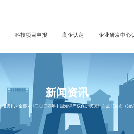
务
科技项目申报
高企认定
企业研发中心
新闻资讯
知汇资讯
/
全部
/
《二〇二四年中国知识产权保护状况》白皮书发布（知