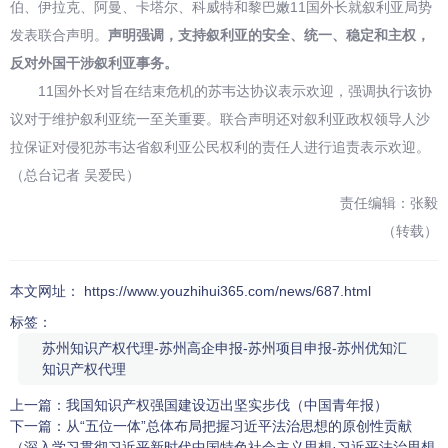
伯、伊拉克、阿曼、卡塔尔、科威特和黎巴嫩11国外长就叙利亚局势
发表联合声明。
声明强调，支持叙利亚的安全、统一、稳定和主权，
反对外国干涉叙利亚事务。
11国外长对旨在结束危机的苏韦达协议表示欢迎，强调执行该协
议对于维护叙利亚统一至关重要。联合声明还对叙利亚政权领导人沙
拉保证对侵犯苏韦达省叙利亚公民权利的责任人进行追责表示欢迎。
（总台记者 吴爱民）
责任编辑：张毅
（转载）
本文网址： https://www.youzhihui365.com/news/687.html
标签：
苏州知识产权代理-苏州高企申报-苏州项目申报-苏州优知汇
知识产权代理
上一篇：
我国知识产权强国建设迈出坚实步伐（中国青年报）
下一篇：
从“五位一体”总体布局把握习近平法治思想的原创性贡献
（深入学习贯彻习近平新时代中国特色社会主义思想·习近平法治思想