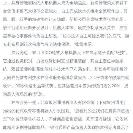
上，具身智能展区的人形机器人成为全场焦点。新松智能类人双臂平
台凭借多模态大模型交互能力，自主完成饮水机接水全流程作业，其
脑、眼、双手的精确协作让人惊叹。新松公司首席技术官张雷介绍，
该平台采用正向开发设计，机器人本体、底层控制系统及关节、控制
器等核心零部件均为自主研发。“核心技术自主可控是我们的底气，而
专利布局则让这份底气有了法律保障。”张雷表示。
展台旁边，睿可 RICO轮式人形机器人正在展示凳子装配“绝技”。
它通过视觉识别、力控双臂协同完成精准装配，其自主定位导航系
统、双臂柔顺控制系统等核心技术均已布局专利。新松多可咖啡机器
人同样凭借专利技术在商业服务领域崭露头角，2.1平方米的紧凑空间
设计、90秒快速出品等优势，使其运营成本仅为传统门店的20%，成
为高人流场景的“新宠”。
在展会另一侧，北京银河通用机器人有限公司（下称银河通用）
推出的轮式双臂零售机器人引发围观。“您看到的是我们在真实商超场
景下的智慧零售机器人，即使商品密集摆放、几乎没有缝隙，它依然
能精准识别并抓取商品。”银河通用产品负责人朱辉向本报记者展示了