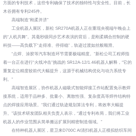
方面的专利技术，这些专利确保了技术的独特性与安全性。目前，长
木谷拥有专利245件。
高端制造“刚柔并济”
工业机器人展区，新松 SR270A机器人正在重现央视端午晚会上
的“人机共舞”。其毫秒级同步艺术表演的背后，是刚柔耦合控制的硬
科技——高负载下“走得准、停得稳”，轨迹过渡如丝般顺滑。
“点焊、涂胶等汽车制造环节需要极端精度。”新松公司工程师指
着一台正在进行“火线冲击”挑战的 SR12A-12/1.46机器人解释，“它的
重复定位精度较前代大幅提升，这源于机械结构优化与动力系统专
利。”
高端智造展区，协作机器人磁吸式智能焊接工作站配置免示教焊
接系统，适用于品种多、批量小、离散性强、复杂度高等焊件结构特
点的焊接应用场景。“我们通过轨迹规划算法专利，将效率大幅提
升。”该技术研发团队相关负责人表示，“通过专利布局，我们将工业
机器人的作业范围从简单搬运扩展到精密制造领域。”
在特种机器人展区，星卫来D700C AI清扫机器人正模拟纺织车间