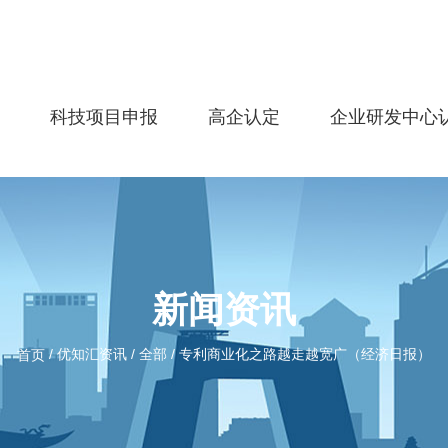
务
科技项目申报
高企认定
企业研发中心
新闻资讯
/
优知汇资讯
/
全部
/
专利商业化之路越走越宽广（经济日报）
首页