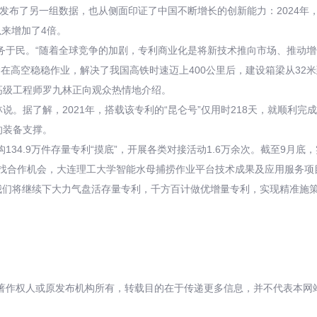
发布了另一组数据，也从侧面印证了中国不断增长的创新能力：2024年
以来增加了4倍。
于民。“随着全球竞争的加剧，专利商业化是将新技术推向市场、推动增
箱梁在高空稳稳作业，解决了我国高铁时速迈上400公里后，建设箱梁从32
高级工程师罗九林正向观众热情地介绍。
。据了解，2021年，搭载该专利的“昆仑号”仅用时218天，就顺利完成
的装备支撑。
34.9万件存量专利“摸底”，开展各类对接活动1.6万余次。截至9月
寻找合作机会，大连理工大学智能水母捕捞作业平台技术成果及应用服务项
“我们将继续下大力气盘活存量专利，千方百计做优增量专利，实现精准施
著作权人或原发布机构所有，转载目的在于传递更多信息，并不代表本网