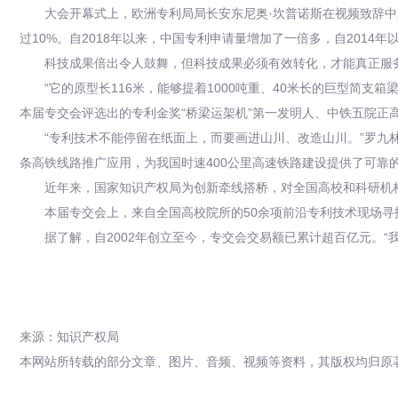
大会开幕式上，欧洲专利局局长安东尼奥·坎普诺斯在视频致辞中
过10%。自2018年以来，中国专利申请量增加了一倍多，自2014年
科技成果倍出令人鼓舞，但科技成果必须有效转化，才能真正服务
“它的原型长116米，能够提着1000吨重、40米长的巨型简支
本届专交会评选出的专利金奖“桥梁运架机”第一发明人、中铁五院正
“专利技术不能停留在纸面上，而要画进山川、改造山川。”罗九林说
条高铁线路推广应用，为我国时速400公里高速铁路建设提供了可靠
近年来，国家知识产权局为创新牵线搭桥，对全国高校和科研机构1
本届专交会上，来自全国高校院所的50余项前沿专利技术现场
据了解，自2002年创立至今，专交会交易额已累计超百亿元。
来源：知识产权局
本网站所转载的部分文章、图片、音频、视频等资料，其版权均归原