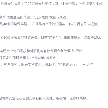
，欧洲专利局收到了20万份专利申请，其中中国申请人的申请量占比超
长和改善生活的关键。”安东尼奥·坎普诺斯说。
米到40米的架设难题。”在世界首台千吨级运架一体机“昆仑号”模型前，
了10公里桥梁的铺架任务。目前“昆仑号”已相继在福厦、沈白等10余
底，实现产业化的高校和科研机构有效发明专利数量近6万件。
目等多个项目与相关企业现场达成意向。
策、靶向攻坚，做好专利转化运用工作。”申长雨表示。（孙庆坤）
站赞同其观点或证实其内容的真实性、准确性，侵权联系删。