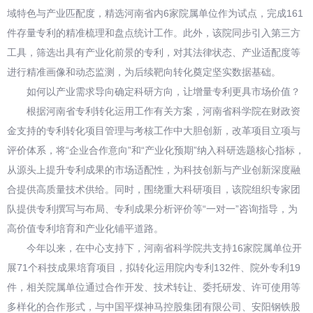
域特色与产业匹配度，精选河南省内6家院属单位作为试点，完成161
件存量专利的精准梳理和盘点统计工作。此外，该院同步引入第三方
工具，筛选出具有产业化前景的专利，对其法律状态、产业适配度等
进行精准画像和动态监测，为后续靶向转化奠定坚实数据基础。
如何以产业需求导向确定科研方向，让增量专利更具市场价值？
根据河南省专利转化运用工作有关方案，河南省科学院在财政资
金支持的专利转化项目管理与考核工作中大胆创新，改革项目立项与
评价体系，将“企业合作意向”和“产业化预期”纳入科研选题核心指标，
从源头上提升专利成果的市场适配性，为科技创新与产业创新深度融
合提供高质量技术供给。同时，围绕重大科研项目，该院组织专家团
队提供专利撰写与布局、专利成果分析评价等“一对一”咨询指导，为
高价值专利培育和产业化铺平道路。
今年以来，在中心支持下，河南省科学院共支持16家院属单位开
展71个科技成果培育项目，拟转化运用院内专利132件、院外专利19
件，相关院属单位通过合作开发、技术转让、委托研发、许可使用等
多样化的合作形式，与中国平煤神马控股集团有限公司、安阳钢铁股