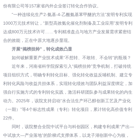
份有限公司等157家省内外企业签订转化合作协议。
“一种连续化生产2-氨基-4-乙酰氨基苯甲醚的方法”发明专利实现
1000万元技术转让，“新型高效氨化催化剂制备及工业应用”发明专利
达成800万元技术许可……专利精准盘点与地方产业发展需求紧密结
合的效能，正在中原大地逐步显现。
开展“揭榜挂帅”，转化成效凸显
如何破解重要产业技术成果“不想转、不敢转、不会转”的瓶颈？
近年来，河南省科学院探索引入“揭榜挂帅”竞争机制，打破传统
项目组织方式，明确专利转化目标、强化转化收益反哺机制、建立专
利转化风险与收益共担体系，实现转化绩效与团队利益深度绑定，加
强自行实施方式的专利转化实践，激活科研团队参与成果转化的内生
动力。2025年，该院支持启动“水合法生产环己醇创新工艺及产业化
（一期）”等4个标志性成果（专利）转化项目，累计转化高价值专利
22件。
同时，该院整合全院中试平台与科创园区，构建专利成果“产出—
中试放大—产业落地”的阶梯式支撑体系，以龙子湖创新中心为核，