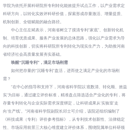
学院为依托开展科研院所专利转化能效提升试点工作，以产业需求定
科研方向，以转化实效评科研价值，探索形成存量激活、增量提质、
机制创新、全链赋能的融合路径。
中心主任左斌表示，河南省树立了摸清专利“家底”、创新转化机
制、培育优质成果、服务产业发展的总体思路，强化以产业需求为导
向的科技创新，切实将科研院所专利转化为现实生产力，为助推河南
省经济社会高质量发展夯实基础。
唤醒“沉睡专利”，满足市场刚需
如何把存量的“沉睡专利”盘活，进而使之满足产业化的市场刚
需？
“在中心的指导和支持下，河南省科学院以‘底数清、转化顺、效益
实’为目标，通过建立评价标准，精准盘点筛选适合产业化的专利，将
存量专利转化与企业实际需求深度绑定，让科研成果从‘实验室’走
向‘生产线’。”河南省科学院副院长邱士可介绍，该院还组织编制了
《科技成果（专利）评价参考指标》，从专利技术创新性、法律稳定
性、市场应用前景三大核心维度建立评价体系，围绕院属单位科研领