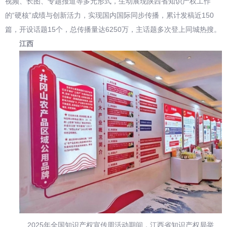
视频、长图、专题报道等多元形式，生动展现陕西省知识产权工作
的“硬核”成绩与创新活力，实现国内国际同步传播，累计发稿近150
篇，开设话题15个，总传播量达6250万，主话题多次登上同城热搜。
江西
2025年全国知识产权宣传周活动期间，江西省知识产权局举