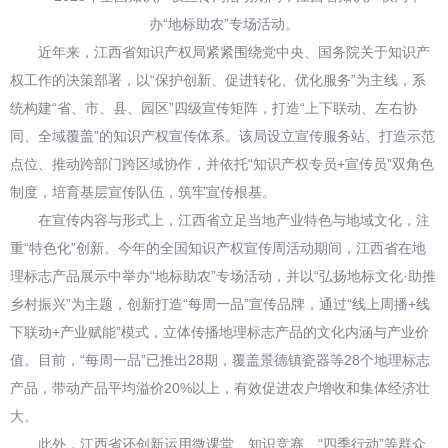
办“地标助农”专场活动。
近年来，江西省知识产权局紧紧围绕党中央、国务院关于知识产
权工作的决策部署，以“保护创新、促进转化、优化服务”为主线，系
统构建“省、市、县、园区”四级宣传矩阵，打造“上下联动、左右协
同、全域覆盖”的知识产权宣传体系。该局设立宣传服务站、打造示范
点位、推动跨部门跨区域协作，并依托“知识产权专员+宣传员”双角色
制度，培育基层宣传队伍，筑牢宣传根基。
在宣传内容与形式上，江西省立足当地产业特色与地域文化，注
重“特色化”创新。今年的全国知识产权宣传周活动期间，江西省在地
理标志产品展示中举办“地标助农”专场活动，并以“弘扬地标文化·助推
乡村振兴”为主题，创新打造“每周一品”宣传品牌，通过“线上周播+线
下联动+产业赋能”模式，立体传播地理标志产品的文化内涵与产业价
值。目前，“每周一品”已推出28期，覆盖景德镇瓷器等28个地理标志
产品，带动产品平均溢价20%以上，有效促进农户增收和集体经济壮
大。
此外，江西省还创新运用微课堂、知识竞赛、“四季行动”等群众