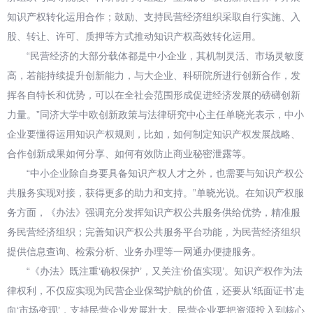
知识产权转化运用合作；鼓励、支持民营经济组织采取自行实施、入
股、转让、许可、质押等方式推动知识产权高效转化运用。
“民营经济的大部分载体都是中小企业，其机制灵活、市场灵敏度
高，若能持续提升创新能力，与大企业、科研院所进行创新合作，发
挥各自特长和优势，可以在全社会范围形成促进经济发展的磅礴创新
力量。”同济大学中欧创新政策与法律研究中心主任单晓光表示，中小
企业要懂得运用知识产权规则，比如，如何制定知识产权发展战略、
合作创新成果如何分享、如何有效防止商业秘密泄露等。
“中小企业除自身要具备知识产权人才之外，也需要与知识产权公
共服务实现对接，获得更多的助力和支持。”单晓光说。在知识产权服
务方面，《办法》强调充分发挥知识产权公共服务供给优势，精准服
务民营经济组织；完善知识产权公共服务平台功能，为民营经济组织
提供信息查询、检索分析、业务办理等一网通办便捷服务。
“《办法》既注重‘确权保护’，又关注‘价值实现’。知识产权作为法
律权利，不仅应实现为民营企业保驾护航的价值，还要从‘纸面证书’走
向‘市场变现’，支持民营企业发展壮大。民营企业要把资源投入到核心