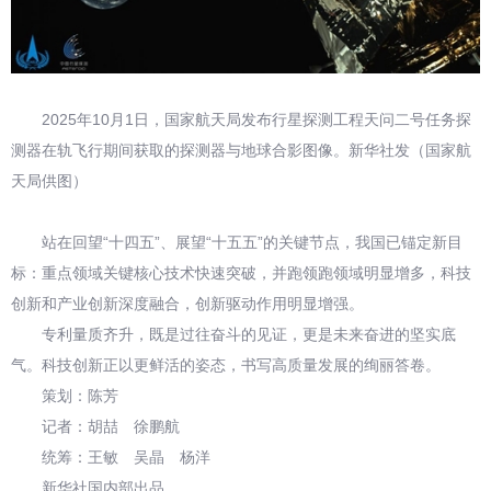
2025年10月1日，国家航天局发布行星探测工程天问二号任务探
测器在轨飞行期间获取的探测器与地球合影图像。新华社发（国家航
天局供图）
站在回望“十四五”、展望“十五五”的关键节点，我国已锚定新目
标：重点领域关键核心技术快速突破，并跑领跑领域明显增多，科技
创新和产业创新深度融合，创新驱动作用明显增强。
专利量质齐升，既是过往奋斗的见证，更是未来奋进的坚实底
气。科技创新正以更鲜活的姿态，书写高质量发展的绚丽答卷。
策划：陈芳
记者：胡喆 徐鹏航
统筹：王敏 吴晶 杨洋
新华社国内部出品