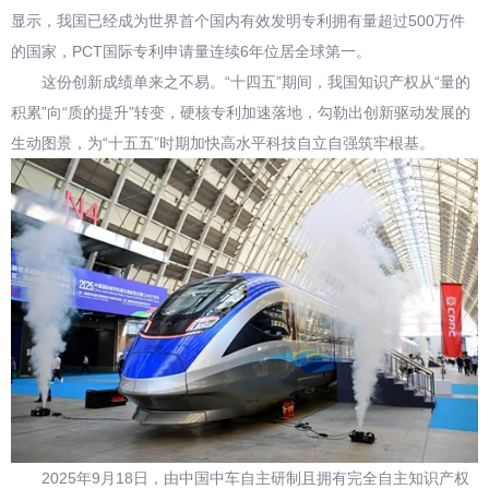
显示，我国已经成为世界首个国内有效发明专利拥有量超过500万件
的国家，PCT国际专利申请量连续6年位居全球第一。
这份创新成绩单来之不易。“十四五”期间，我国知识产权从“量的
积累”向“质的提升”转变，硬核专利加速落地，勾勒出创新驱动发展的
生动图景，为“十五五”时期加快高水平科技自立自强筑牢根基。
2025年9月18日，由中国中车自主研制且拥有完全自主知识产权