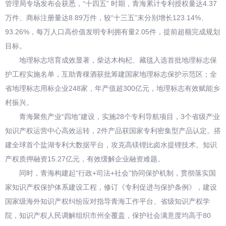
管理局专场发布会获悉，“十四五” 时期，青海累计专利授权量达4.37
万件、商标注册量达8.89万件，较“十三五”末分别增长123.14%、
93.26%，每万人口高价值发明专利拥有量2.05件，提前超额完成规划
目标。
地理标志培育成效显著，柴达木枸杞、藏毯入选首批地理标志保
护工程实施名单，互助青稞酒获批筹建国家地理标志保护示范区；全
省地理标志用标企业248家，年产值超300亿元，地理标志有效赋能乡
村振兴。
青海聚焦产业“四地”建设，实施28个专利导航项目，3个省级产业
知识产权运营中心高效运转，2件产品获国家专利密集型产品认定。搭
建全球首个盐湖专利大数据平台，攻克高镁锂比卤水提锂技术。知识
产权质押融资15.27亿元，有效缓解企业融资难题。
同时，青海构建起“行政+司法+社会”协同保护机制，贯彻落实国
家知识产权保护体系建设工程，修订《专利促进与保护条例》，建设
国家级海外知识产权纠纷应对指导青海工作平台、省级知识产权学
院，知识产权人民调解组织市州全覆盖，保护社会满意度均高于80