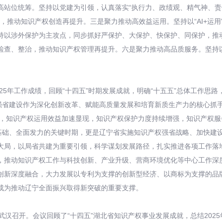
推动高站位统筹。坚持以党建为引领，认真落实“执行力、政绩观、精气神、
化，推动知识产权创造再提升。三是聚力推动高效益运用。坚持以“AI+运
持以涉外保护为主攻点，同步抓好严保护、大保护、快保护、同保护，推
检查、整治，推动知识产权管理再提升。六是聚力推动高品质服务。坚持
5年工作成绩，回顾“十四五”时期发展成就，明确“十五五”总体工作思路，
权强省建设作为深化创新改革、赋能高质量发展和培育新质生产力的核心抓
升，知识产权运用效益加速显现，知识产权保护力度持续增强，知识产权
实基础、全面发力的关键时期，更是辽宁省实施知识产权强省战略、加快建
大局，以局省共建为重要引领，科学谋划发展路径，扎实推进各项工作落
，推动知识产权工作与科技创新、产业升级、营商环境优化等中心工作深
创新深度融合，大力发展以专利为支撑的创新型经济、以商标为支撑的品
成为推动辽宁全面振兴取得新突破的重要支撑。
汉召开。会议回顾了“十四五”湖北省知识产权事业发展成就，总结2025年