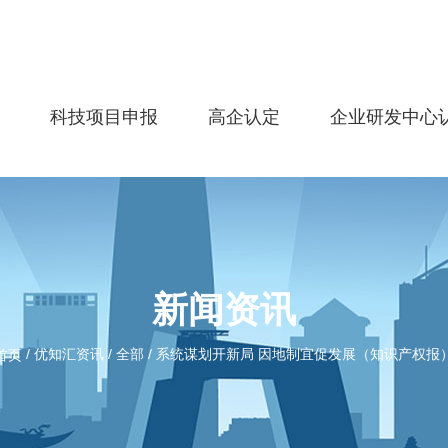
务
科技项目申报
高企认定
企业研发中心
新闻资讯
/
优知汇资讯
/
全部
/
系统谋划开新局 因地制宜促发展（知识产权报
首页