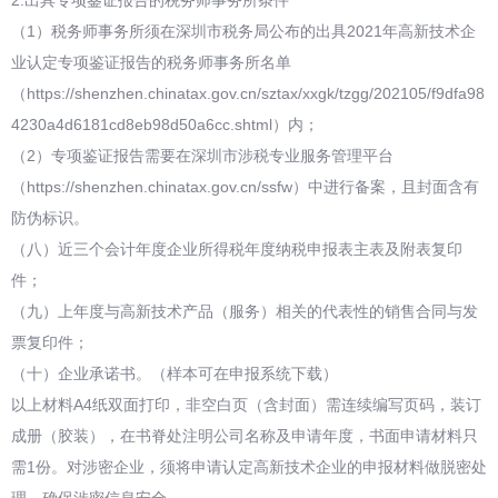
2.出具专项鉴证报告的税务师事务所条件
（1）税务师事务所须在深圳市税务局公布的出具2021年高新技术企
业认定专项鉴证报告的税务师事务所名单
（https://shenzhen.chinatax.gov.cn/sztax/xxgk/tzgg/202105/f9dfa98
4230a4d6181cd8eb98d50a6cc.shtml）内；
（2）专项鉴证报告需要在深圳市涉税专业服务管理平台
（https://shenzhen.chinatax.gov.cn/ssfw）中进行备案，且封面含有
防伪标识。
（八）近三个会计年度企业所得税年度纳税申报表主表及附表复印
件；
（九）上年度与高新技术产品（服务）相关的代表性的销售合同与发
票复印件；
（十）企业承诺书。（样本可在申报系统下载）
以上材料A4纸双面打印，非空白页（含封面）需连续编写页码，装订
成册（胶装），在书脊处注明公司名称及申请年度，书面申请材料只
需1份。对涉密企业，须将申请认定高新技术企业的申报材料做脱密处