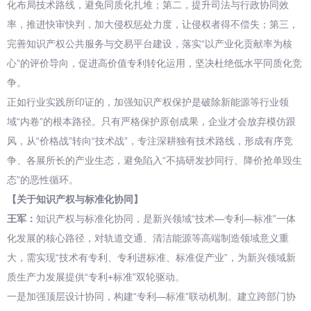
化布局技术路线，避免同质化扎堆；第二，提升司法与行政协同效
率，推进快审快判，加大侵权惩处力度，让侵权者得不偿失；第三，
完善知识产权公共服务与交易平台建设，落实“以产业化贡献率为核
心”的评价导向，促进高价值专利转化运用，坚决杜绝低水平同质化竞
争。
正如行业实践所印证的，加强知识产权保护是破除新能源等行业领
域“内卷”的根本路径。只有严格保护原创成果，企业才会放弃模仿跟
风，从“价格战”转向“技术战”，专注深耕独有技术路线，形成有序竞
争、各展所长的产业生态，避免陷入“不搞研发抄同行、降价抢单毁生
态”的恶性循环。
【关于知识产权与标准化协同】
王军：
知识产权与标准化协同，是新兴领域“技术—专利—标准”一体
化发展的核心路径，对轨道交通、清洁能源等高端制造领域意义重
大，需实现“技术有专利、专利进标准、标准促产业”，为新兴领域新
质生产力发展提供“专利+标准”双轮驱动。
一是加强顶层设计协同，构建“专利—标准”联动机制。建立跨部门协