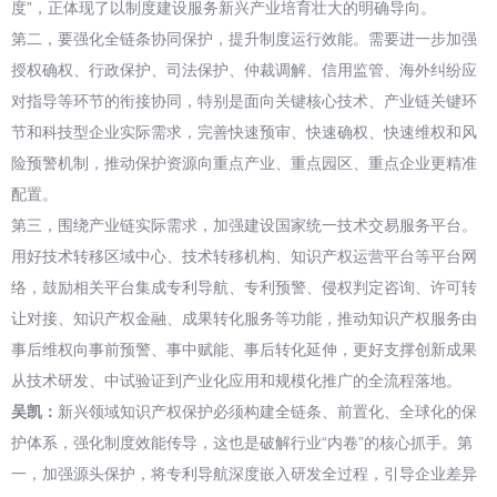
度”，正体现了以制度建设服务新兴产业培育壮大的明确导向。
第二，要强化全链条协同保护，提升制度运行效能。需要进一步加强
授权确权、行政保护、司法保护、仲裁调解、信用监管、海外纠纷应
对指导等环节的衔接协同，特别是面向关键核心技术、产业链关键环
节和科技型企业实际需求，完善快速预审、快速确权、快速维权和风
险预警机制，推动保护资源向重点产业、重点园区、重点企业更精准
配置。
第三，围绕产业链实际需求，加强建设国家统一技术交易服务平台。
用好技术转移区域中心、技术转移机构、知识产权运营平台等平台网
络，鼓励相关平台集成专利导航、专利预警、侵权判定咨询、许可转
让对接、知识产权金融、成果转化服务等功能，推动知识产权服务由
事后维权向事前预警、事中赋能、事后转化延伸，更好支撑创新成果
从技术研发、中试验证到产业化应用和规模化推广的全流程落地。
吴凯：
新兴领域知识产权保护必须构建全链条、前置化、全球化的保
护体系，强化制度效能传导，这也是破解行业“内卷”的核心抓手。第
一，加强源头保护，将专利导航深度嵌入研发全过程，引导企业差异