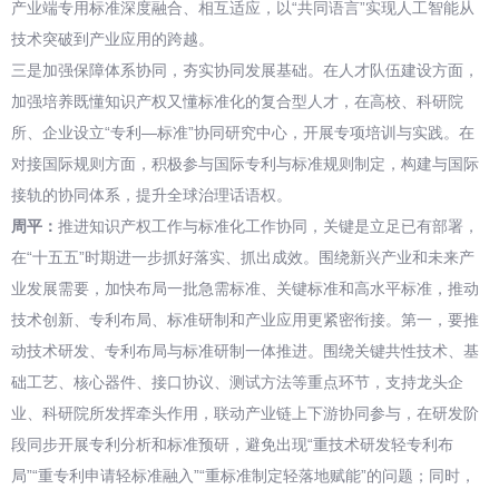
产业端专用标准深度融合、相互适应，以“共同语言”实现人工智能从
技术突破到产业应用的跨越。
三是加强保障体系协同，夯实协同发展基础。在人才队伍建设方面，
加强培养既懂知识产权又懂标准化的复合型人才，在高校、科研院
所、企业设立“专利—标准”协同研究中心，开展专项培训与实践。在
对接国际规则方面，积极参与国际专利与标准规则制定，构建与国际
接轨的协同体系，提升全球治理话语权。
周平：
推进知识产权工作与标准化工作协同，关键是立足已有部署，
在“十五五”时期进一步抓好落实、抓出成效。围绕新兴产业和未来产
业发展需要，加快布局一批急需标准、关键标准和高水平标准，推动
技术创新、专利布局、标准研制和产业应用更紧密衔接。第一，要推
动技术研发、专利布局与标准研制一体推进。围绕关键共性技术、基
础工艺、核心器件、接口协议、测试方法等重点环节，支持龙头企
业、科研院所发挥牵头作用，联动产业链上下游协同参与，在研发阶
段同步开展专利分析和标准预研，避免出现“重技术研发轻专利布
局”“重专利申请轻标准融入”“重标准制定轻落地赋能”的问题；同时，