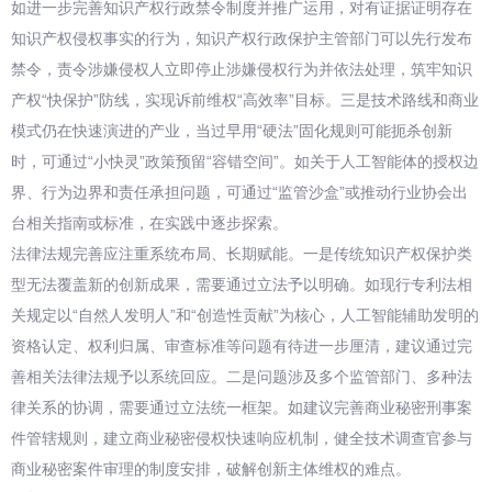
如进一步完善知识产权行政禁令制度并推广运用，对有证据证明存在
知识产权侵权事实的行为，知识产权行政保护主管部门可以先行发布
禁令，责令涉嫌侵权人立即停止涉嫌侵权行为并依法处理，筑牢知识
产权“快保护”防线，实现诉前维权“高效率”目标。三是技术路线和商业
模式仍在快速演进的产业，当过早用“硬法”固化规则可能扼杀创新
时，可通过“小快灵”政策预留“容错空间”。如关于人工智能体的授权边
界、行为边界和责任承担问题，可通过“监管沙盒”或推动行业协会出
台相关指南或标准，在实践中逐步探索。
法律法规完善应注重系统布局、长期赋能。一是传统知识产权保护类
型无法覆盖新的创新成果，需要通过立法予以明确。如现行专利法相
关规定以“自然人发明人”和“创造性贡献”为核心，人工智能辅助发明的
资格认定、权利归属、审查标准等问题有待进一步厘清，建议通过完
善相关法律法规予以系统回应。二是问题涉及多个监管部门、多种法
律关系的协调，需要通过立法统一框架。如建议完善商业秘密刑事案
件管辖规则，建立商业秘密侵权快速响应机制，健全技术调查官参与
商业秘密案件审理的制度安排，破解创新主体维权的难点。