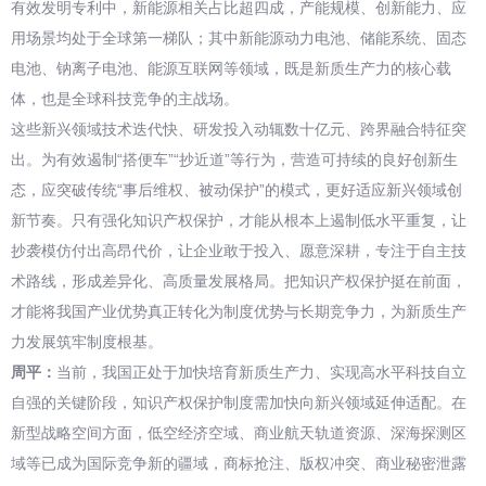
有效发明专利中，新能源相关占比超四成，产能规模、创新能力、应
用场景均处于全球第一梯队；其中新能源动力电池、储能系统、固态
电池、钠离子电池、能源互联网等领域，既是新质生产力的核心载
体，也是全球科技竞争的主战场。
这些新兴领域技术迭代快、研发投入动辄数十亿元、跨界融合特征突
出。为有效遏制“搭便车”“抄近道”等行为，营造可持续的良好创新生
态，应突破传统“事后维权、被动保护”的模式，更好适应新兴领域创
新节奏。只有强化知识产权保护，才能从根本上遏制低水平重复，让
抄袭模仿付出高昂代价，让企业敢于投入、愿意深耕，专注于自主技
术路线，形成差异化、高质量发展格局。把知识产权保护挺在前面，
才能将我国产业优势真正转化为制度优势与长期竞争力，为新质生产
力发展筑牢制度根基。
周平：
当前，我国正处于加快培育新质生产力、实现高水平科技自立
自强的关键阶段，知识产权保护制度需加快向新兴领域延伸适配。在
新型战略空间方面，低空经济空域、商业航天轨道资源、深海探测区
域等已成为国际竞争新的疆域，商标抢注、版权冲突、商业秘密泄露