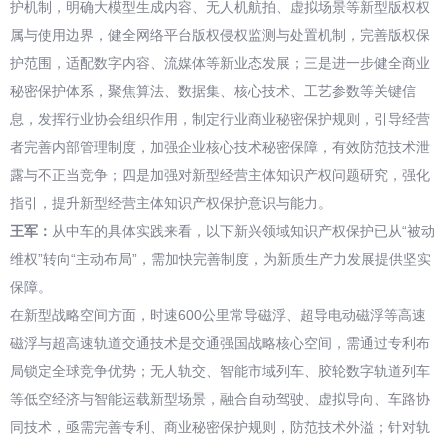
护机制，明确大模型生成内容、无人机航拍、虚拟场景等新型版权权
属与使用边界，健全网络平台版权侵权监测与处置机制，完善版权保
护范围，适配数字内容、流媒体等新业态发展；三是进一步健全商业
秘密保护体系，聚焦算法、数据集、核心技术、工艺参数等关键信
息，发挥行业协会组织作用，制定行业商业秘密保护规则，引导经营
者完善内部管理制度，加强企业核心技术秘密保障，有效防范技术泄
露与不正当竞争；四是加强对新型经营主体知识产权问题研究，强化
指引，提升新型经营主体知识产权保护意识与能力。
王军：
从中车的具体实践来看，以下新兴领域知识产权保护已从“被动
维权”转向“主动布局”，需加快完善制度，为新质生产力发展提供坚实
保障。
在新型战略空间方面，时速600公里常导磁浮、超导电动磁浮等高速
磁浮与超高速轨道交通技术是交通强国战略核心空间，需通过专利布
局锁定全球竞争优势；无人轨交、智能市域列车、胶轮数字轨道列车
等低空经济与智能运载新型场景，融合自动驾驶、虚拟导向、车路协
同技术，亟需完善专利、商业秘密保护规则，防范技术外溢；针对轨