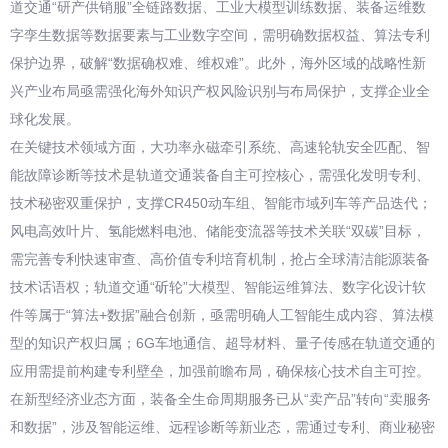
道交通“研产供销服”全链路数据、工业大模型训练数据、装备运维数
字孪生数据等数据要素与工业数字空间，需明确数据权益、算法专利
保护边界，破解“数据确权难、维权难”。此外，海外区域的战略性新
兴产业布局亟需强化海外知识产权风险识别与布局保护，支撑企业全
球化发展。
在关键技术领域方面，大功率永磁牵引系统、高速轮轨安全匹配、智
能故障诊断等技术是轨道交通装备自主可控核心，需强化发明专利、
技术秘密双重保护，支撑CR450动车组、智能市域列车等产品迭代；
风电高效叶片、氢能燃料电池、储能变流器等技术关联“双碳”目标，
需完善专利快速审查、高价值专利培育机制，抢占全球清洁能源装备
技术话语权；轨道交通“斫轮”大模型、智能运维算法、数字化设计软
件等属于“算法+数据”融合创新，亟需明确人工智能生成内容、算法模
型的知识产权归属；6G车地通信、超导材料、量子传感在轨道交通的
应用需提前构建专利壁垒，加强前瞻布局，确保核心技术自主可控。
在新型经济业态方面，装备全生命周期服务已从“卖产品”转向“卖服务
和数据”，涉及智能运维、远程诊断等新业态，需通过专利、商业秘密