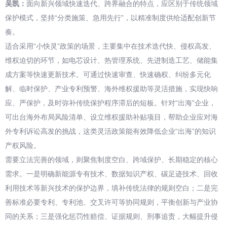
吴凯：
面向新兴领域快速迭代、跨界融合的特点，应区别于传统领域
保护模式，坚持“分类施策、急用先行”，以精准制度供给适配创新节
奏。
适合采用“小快灵”政策的场景，主要集中在技术迭代快、侵权高发、
维权迫切的环节，如电芯设计、热管理系统、先进制造工艺、储能集
成方案等快速更新技术。可通过快速审查、快速确权、纠纷多元化
解、临时保护、产业专利预警、海外维权援助等灵活措施，实现快响
应、严保护，及时弥补传统保护程序滞后的短板。针对“出海”企业，
可出台海外布局风险清单、设立维权援助补贴项目，帮助企业应对海
外专利诉讼高发的挑战，这类灵活政策能有效降低企业“出海”的知识
产权风险。
需要立法完善的领域，则聚焦制度空白、跨域保护、长期稳定的核心
需求。一是明确新能源专有技术、数据知识产权、碳足迹技术、回收
利用技术等新兴技术的保护边界，填补传统法律的规则空白；二是完
善标准必要专利、专利池、交叉许可等协同规则，平衡创新与产业协
同的关系；三是强化惩罚性赔偿、证据规则、刑事追责，大幅提升侵