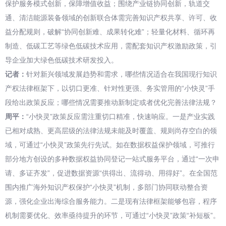
保护服务模式创新，保障增值收益；围绕产业链协同创新，轨道交
通、清洁能源装备领域的创新联合体需完善知识产权共享、许可、收
益分配规则，破解“协同创新难、成果转化难”；轻量化材料、循环再
制造、低碳工艺等绿色低碳技术应用，需配套知识产权激励政策，引
导企业加大绿色低碳技术研发投入。
记者：
针对新兴领域发展趋势和需求，哪些情况适合在我国现行知识
产权法律框架下，以切口更准、针对性更强、务实管用的“小快灵”手
段给出政策反应；哪些情况需要推动新制定或者优化完善法律法规？
周平：
“小快灵”政策反应需注重切口精准，快速响应。一是产业实践
已相对成熟、更高层级的法律法规未能及时覆盖、规则尚存空白的领
域，可通过“小快灵”政策先行先试。如在数据权益保护领域，可推行
部分地方创设的多种数据权益协同登记一站式服务平台，通过“一次申
请、多证齐发”，促进数据资源“供得出、流得动、用得好”。在全国范
围内推广海外知识产权保护“小快灵”机制，多部门协同联动整合资
源，强化企业出海综合服务能力。二是现有法律框架能够包容，程序
机制需要优化、效率亟待提升的环节，可通过“小快灵”政策“补短板”。