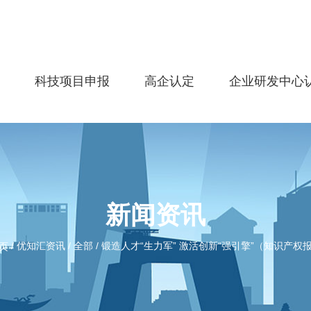
务
科技项目申报
高企认定
企业研发中心
新闻资讯
/
优知汇资讯
/
全部
/
锻造人才“生力军” 激活创新“强引擎”（知识产权
页