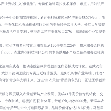
产业升级注入“催化剂”。专员们始终紧扣技术痛点、难点，用知识产
利全生命周期管理机制，通过专利维权挽回经济损失580万余元，所
产力。中石化四机石油机械有限公司的专员联合武汉大学、长江大学等院
积极盘活存量专利，落地新工艺产业化项目27项，帮助6家企业实现专
，推动学校专利转化运用数量从130件增至225件，技术服务合同总
超千万元。湖北先创科技有限公司的专员以知识产权全链条服务助推纺
化运用实践者，推动该院首款护理创新医疗器械成功转化。在武汉市
。武汉市第四医院的专员走近临床源头、服务机构和产业终端，推动7
利守护青少年光明未来。这些“白衣天使”背后的专员们，正让医学创新
权服务深度融入农业创新与产业发展，促成41件高价值专利转化，交
、专利护城、秘密护底”防护体系，带动户均增收8000元。新洋丰农
司的专员帮助企业打造国际品牌，品牌价值评估达18.6亿元，马德里