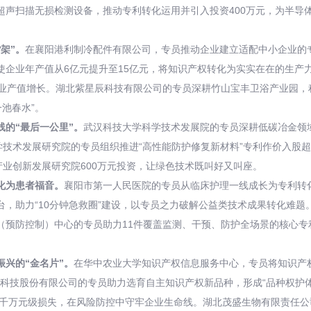
声扫描无损检测设备，推动专利转化运用并引入投资400万元，为半导体
架”。
在襄阳港利制冷配件有限公司，专员推动企业建立适配中小企业的专
，使企业年产值从6亿元提升至15亿元，将知识产权转化为实实在在的生
业产值增长。湖北紫星辰科技有限公司的专员深耕竹山宝丰卫浴产业园，
池春水”。
线的“最后一公里”。
武汉科技大学科学技术发展院的专员深耕低碳冶金领域
学技术发展研究院的专员组织推进“高性能防护修复新材料”专利作价入股
汉产业创新发展研究院600万元投资，让绿色技术既叫好又叫座。
化为患者福音。
襄阳市第一人民医院的专员从临床护理一线成长为专利转
，助力“10分钟急救圈”建设，以专员之力破解公益类技术成果转化难题
预防控制）中心的专员助力11件覆盖监测、干预、防护全场景的核心专
兴的“金名片”。
在华中农业大学知识产权信息服务中心，专员将知识产
业科技股份有限公司的专员助力选育自主知识产权新品种，形成“品种权护体
回千万元级损失，在风险防控中守牢企业生命线。湖北茂盛生物有限责任公