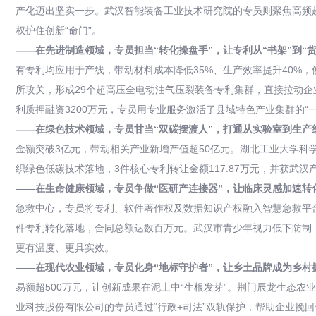
产化迈出坚实一步。武汉智能装备工业技术研究院的专员则聚焦高频超
权护住创新“命门”。
——在先进制造领域，专员担当“转化操盘手”，让专利从“书架”到“货
有专利均应用于产线，带动材料成本降低35%、生产效率提升40%
所攻关，形成29个超高压全电动油气压裂装备专利集群，直接拉动企
利质押融资3200万元，专员用专业服务激活了县域特色产业集群的“一
——在绿色技术领域，专员甘当“双碳摆渡人”，打通从实验室到生产
金额突破3亿元，带动相关产业新增产值超50亿元。湖北工业大学科
织绿色低碳技术落地，3件核心专利转让金额117.87万元，并获武
——在生命健康领域，专员争做“医研产连接器”，让临床灵感加速转
急救中心，专员将专利、软件著作权及数据知识产权融入智慧急救平台
件专利转化落地，合同总额达数百万元。武汉市青少年视力低下防制（
更有温度、更具实效。
——在现代农业领域，专员化身“地标守护者”，让乡土品牌成为乡村振
易额超500万元，让创新成果在泥土中“生根发芽”。荆门辰龙生态农
业科技股份有限公司的专员通过“行政+司法”双轨保护，帮助企业挽