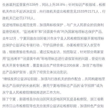
生效裁判监督案件228件，同比上升28.8%；针对知识产权领域，检察
机关作出不起诉决定后，向行政机关提出检察意见1533件2171人，行
政机关已处罚1733人。
促进地理标志规范使用，加强商标权保护，与广大人民群众的切身利
益密切相关。“盐池滩羊”和“泾源黄牛肉”均为国家地理标志保护产品。
去年12月，宁夏回族自治区银川市永宁县人民检察院积极开展地理标
志保护公益诉讼专项行动，守护品牌价值。办案检察官深入农贸市
场，细致查验在售肉品，通过实地走访、拍照取证，针对部分商家冒
用“盐池滩羊”“泾源黄牛肉”等地理标志进行虚假宣传的问题，督促行政
机关开展专项检查，覆盖食品生产经营单位200余家，加强了地理标
志产品保护宣传，提升了经营主体法治意识。
“继续发挥公益诉讼职能，加强与行政机关的协作配合，共同构建地理
标志产品保护的长效机制，擦亮宁夏地理标志产品的‘金字招牌’”成为
永宁县人民检察院继续推进的工作方向。
除了宁夏，新疆维吾尔自治区阿克苏地区阿瓦提县检察院、浙江省衢
州市江山市检察院等也充分发挥公益诉讼检察职能，加强特色产业知